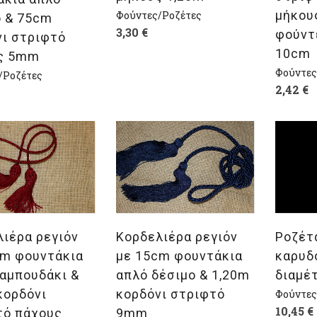
μήκους
Φούντες/Ροζέτες
ο & 75cm
3,30
€
φούντ
νι στριφτό
10cm
ς 5mm
Φούντες
/Ροζέτες
2,42
€
λογή
Επιλογή
Επι
ιέρα ρεγιόν
Κορδελιέρα ρεγιόν
Ροζέτ
cm φουντάκια
με 15cm φουντάκια
καρυδ
ραμπουδάκι &
απλό δέσιμο & 1,20m
διαμέ
κορδόνι
κορδόνι στριφτό
Φούντες
10,45
€
τό πάχους
9mm