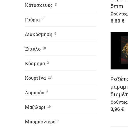
Κατασκευές
3
5mm
Φούντες
Γούρια
7
6,60
€
Διακόσμηση
9
Έπιπλο
18
Επι
Κόσμημα
2
Κουρτίνα
23
Ροζέτ
μαραμ
Λαμπάδα
5
διαμέ
Φούντες
Μαξιλάρι
16
3,96
€
Μπομπονιέρα
5