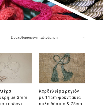
λογή
Επιλογή
λιέρα
Κορδελιέρα ρεγιόν
κερή με 3mm
με 11cm φουντάκια
τό κορδόνι
απλό δέσιμο & 75cm