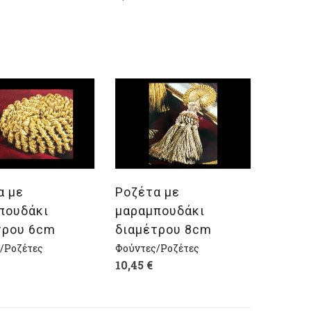
λογή
Επιλογή
α με
Ροζέτα με
πουδάκι
μαραμπουδάκι
τρου 6cm
διαμέτρου 8cm
/Ροζέτες
Φούντες/Ροζέτες
10,45
€