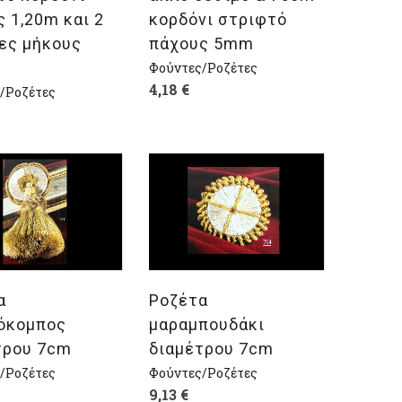
 1,20m και 2
κορδόνι στριφτό
ες μήκους
πάχους 5mm
Φούντες/Ροζέτες
4,18
€
/Ροζέτες
λογή
Επιλογή
α
Ροζέτα
όκομπος
μαραμπουδάκι
τρου 7cm
διαμέτρου 7cm
/Ροζέτες
Φούντες/Ροζέτες
9,13
€