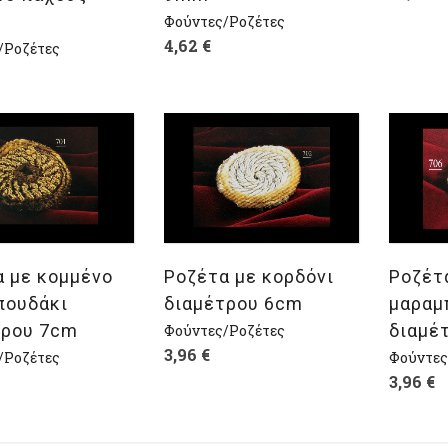
Φούντες/Ροζέτες
4,62
€
/Ροζέτες
λογή
Επιλογή
Επι
α με κομμένο
Ροζέτα με κορδόνι
Ροζέτ
πουδάκι
διαμέτρου 6cm
μαραμ
τρου 7cm
διαμέ
Φούντες/Ροζέτες
3,96
€
/Ροζέτες
Φούντες
3,96
€