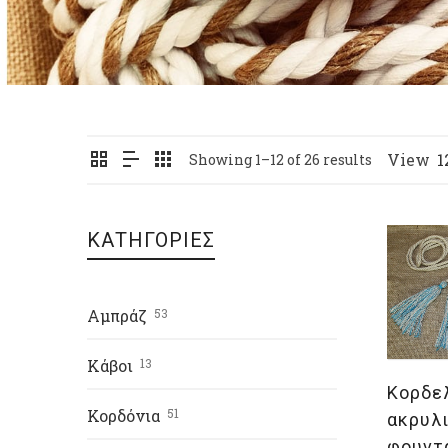
View
1
Showing 1–12 of 26 results
ΚΑΤΗΓΟΡΙΕΣ
Επι
Αμπράζ
53
Κάβοι
13
Κορδε
Κορδόνια
51
ακρυλ
φουντ