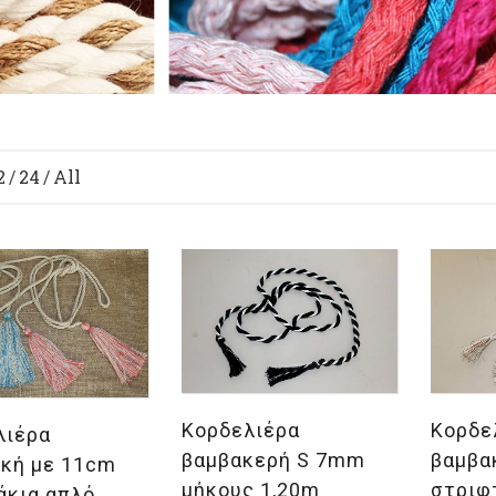
2
/
24
/
All
Επιλογή
Επι
λογή
Κορδελιέρα
Κορδε
λιέρα
βαμβακερή S 7mm
βαμβα
ική με 11cm
μήκους 1,20m
στριφ
άκια απλό