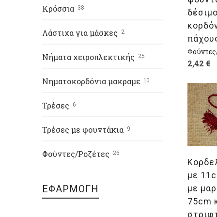
Κρόσσια
38
δέσιμ
κορδό
Λάστιχα για μάσκες
2
πάχου
Φούντες
Νήματα χειροπλεκτικής
25
2,42
€
Νηματοκορδόνια μακραμε
10
Τρέσες
6
Επι
Τρέσες με φουντάκια
9
Φούντες/Ροζέτες
26
Κορδελ
με 11
με μα
ΕΦΑΡΜΟΓΗ
75cm 
στριφ