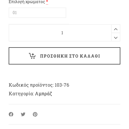
Επιλογή χρώματος
*
Αμπράζ
ρεγιον
απλό
δέσιμο
με
ΠΡΟΣΘΗΚΗ ΣΤΟ ΚΑΛΑΘΙ
18cm
φούντα
quantity
Κωδικός προϊόντος:
103-76
Κατηγορία:
Αμπράζ