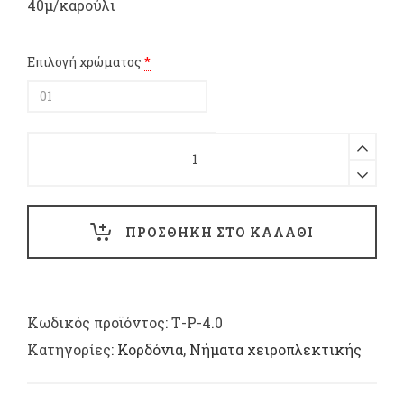
40μ/καρούλι
Επιλογή χρώματος
*
Νήμα
πολυπροπυλενίου
χειροπλεκτικής
4mm
40μ/
ΠΡΟΣΘΗΚΗ ΣΤΟ ΚΑΛΑΘΙ
καρούλι
quantity
Κωδικός προϊόντος:
Τ-Ρ-4.0
Κατηγορίες:
Κορδόνια
,
Νήματα χειροπλεκτικής