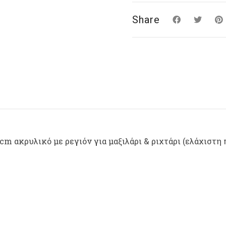
ριχτάρι
(ελάχιστη
Share
παραγγελία
10μ)
quantity
m ακρυλικό με ρεγιόν για μαξιλάρι & ριχτάρι (ελάχιστη 