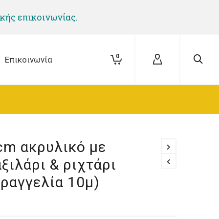
ικής επικοινωνίας.
0
Επικοινωνία
m ακρυλικό με
αξιλάρι & ριχτάρι
αραγγελία 10μ)