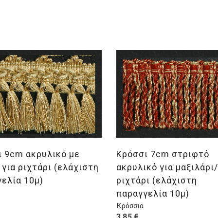
λογή
Επιλογή
ι 9cm ακρυλικό με
Κρόσσι 7cm στριφτό
 για ριχτάρι (ελάχιστη
ακρυλικό για μαξιλάρι/
ελία 10μ)
ριχτάρι (ελάχιστη
παραγγελία 10μ)
Κρόσσια
3,85
€