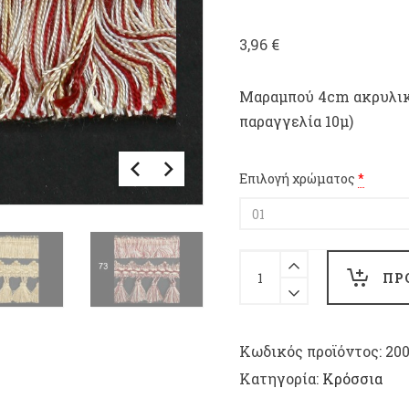
3,96
€
Μαραμπού 4cm ακρυλικό 
παραγγελία 10μ)
Επιλογή χρώματος
*
Μαραμπού
4cm
ΠΡ
ακρυλικό
με
ρεγιόν
Κωδικός προϊόντος:
20
για
Κατηγορία:
Κρόσσια
μαξιλάρι
&