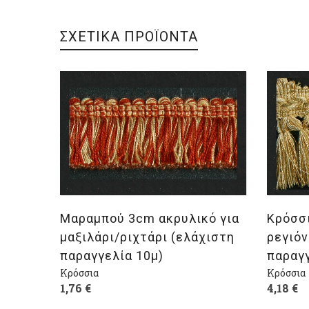
ΣΧΕΤΙΚΑ ΠΡΟΪΟΝΤΑ
Επιλογή
Επι
Μαραμπού 3cm ακρυλικό για
Κρόσσ
μαξιλάρι/ριχτάρι (ελάχιστη
ρεγιόν
παραγγελία 10μ)
παραγγ
Κρόσσια
Κρόσσια
1,76
€
4,18
€