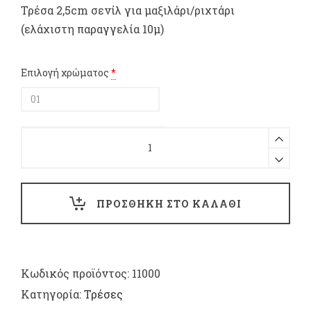
Τρέσα 2,5cm σενίλ για μαξιλάρι/ριχτάρι
(ελάχιστη παραγγελία 10μ)
Επιλογή χρώματος
*
Τρέσα
2,5cm
σενίλ
για
μαξιλάρι/
ΠΡΟΣΘΗΚΗ ΣΤΟ ΚΑΛΑΘΙ
ριχτάρι
(ελάχιστη
παραγγελία
10μ)
quantity
Κωδικός προϊόντος:
11000
Κατηγορία:
Τρέσες