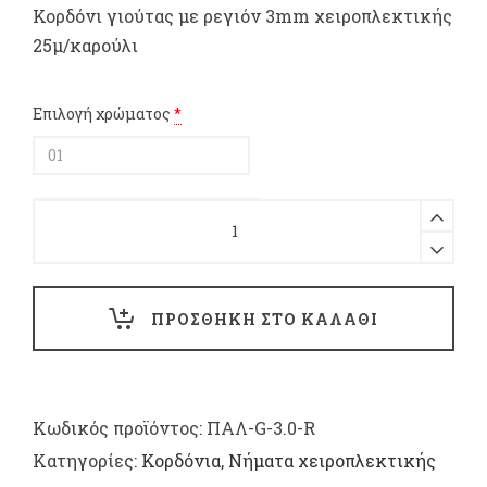
Κορδόνι γιούτας με ρεγιόν 3mm χειροπλεκτικής
25μ/καρούλι
Επιλογή χρώματος
*
Κορδόνι
γιούτας
με
ρεγιόν
3mm
ΠΡΟΣΘΗΚΗ ΣΤΟ ΚΑΛΑΘΙ
χειροπλεκτικής
25μ/
καρούλι
quantity
Κωδικός προϊόντος:
ΠΑΛ-G-3.0-R
Κατηγορίες:
Κορδόνια
,
Νήματα χειροπλεκτικής