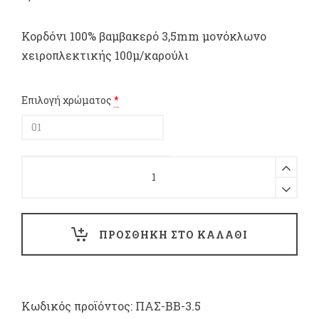
Κορδόνι 100% βαμβακερό 3,5mm μονόκλωνο
χειροπλεκτικής 100μ/καρούλι
Επιλογή χρώματος
*
Κορδόνι
100%
βαμβακερό
3,5mm
μονόκλωνο
ΠΡΟΣΘΗΚΗ ΣΤΟ ΚΑΛΑΘΙ
χειροπλεκτικής
100μ/
καρούλι
quantity
Κωδικός προϊόντος:
ΠΑΣ-ΒΒ-3.5